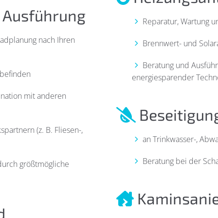
- Ausführung
Reparatur, Wartung un
adplanung nach Ihren
Brennwert- und Solar
Beratung und Ausführu
lbefinden
energiesparender Techn
nation mit anderen
Beseitigun
rtnern (z. B. Fliesen-,
an Trinkwasser-, Abw
Beratung bei der Sch
durch größtmögliche
Kaminsanier
d