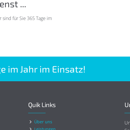
nst ...
r sind für Sie 365 Tage im
ge im Jahr im Einsatz!
Quik Links
U
Über uns
Un
Leistungen