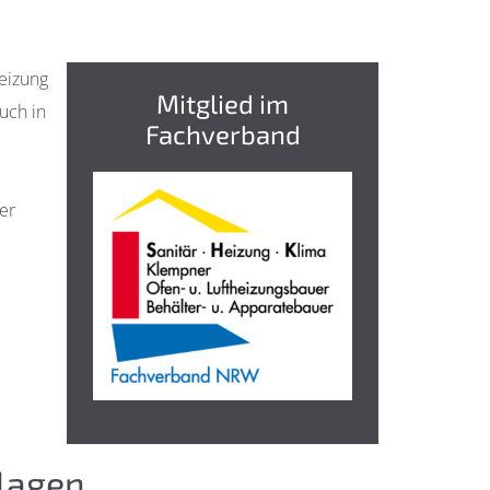
eizung
Mitglied im
uch in
Fachverband
er
lagen