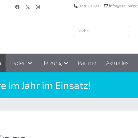
02307 13981
info@szallnass.
Suchen
n
Bäder
Heizung
Partner
Aktuelles
ge im Jahr im Einsatz!