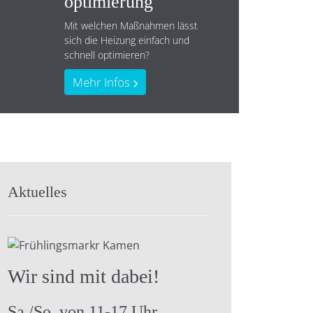
optimierung
Mit welchen Maßnahmen lässt
sich die Heizung einfach und
schnell optimieren?
Mehr Infos
Aktuelles
Wir sind mit dabei!
Sa./So. von 11-17 Uhr