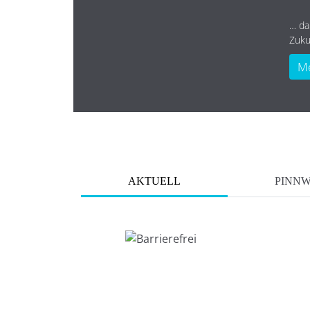
… da
Zuku
Me
AKTUELL
PINN