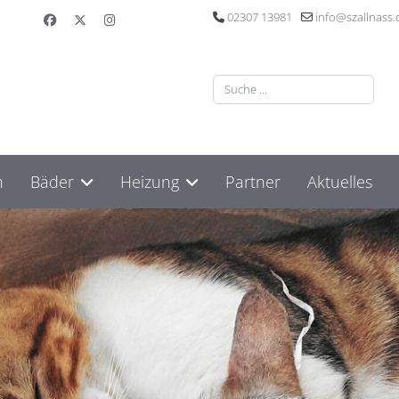
02307 13981
info@szallnass.
Suchen
n
Bäder
Heizung
Partner
Aktuelles