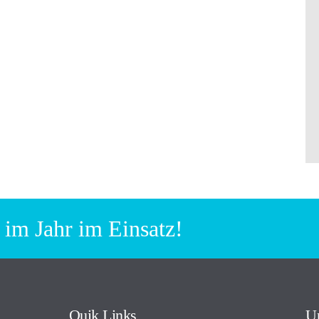
 im Jahr im Einsatz!
Quik Links
Un